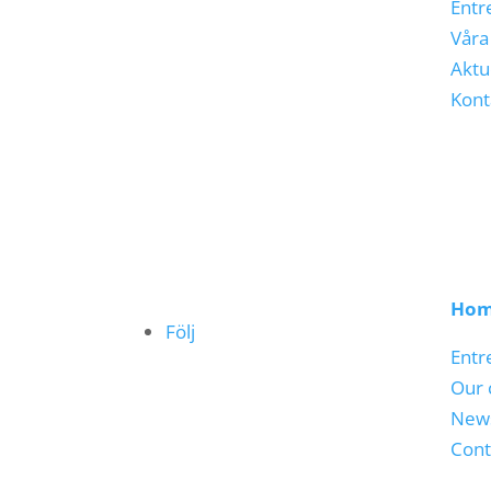
Entr
Våra
Aktu
Kont
Ho
Följ
Entr
Our 
New
Cont