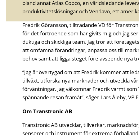
bland annat Atlas Copco, en världsledande levera
produktivitetslösningar och Vendavo, ett amerik
Fredrik Göransson, tillträdande VD för Transtroni
för det förtroende som har givits mig och jag s
duktiga och skickliga team. Jag tror att företag
att omfamna förändringar, anpassa oss till mark
behov samt att ligga steget före avseende nya tr
”Jag är övertygad om att Fredrik kommer att leda 
tillväxt, utforska nya marknader och utveckla v
förväntningar. Jag välkomnar Fredrik varmt som
spännande resan framåt”, säger Lars Åleby, VP El
Om Transtronic AB
Transtronic AB utvecklar, tillverkar, marknadsför
sensorer och instrument för extrema förhålland