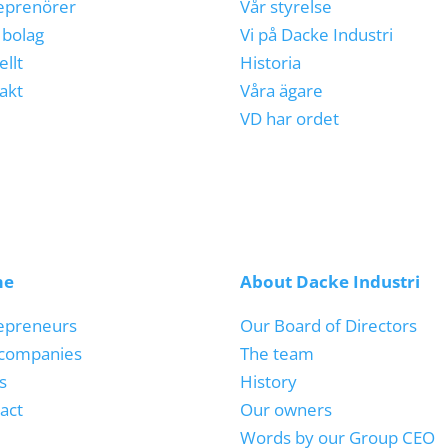
eprenörer
Vår styrelse
 bolag
Vi på Dacke Industri
ellt
Historia
akt
Våra ägare
VD har ordet
me
About Dacke Industri
epreneurs
Our Board of Directors
companies
The team
s
History
act
Our owners
Words by our Group CEO