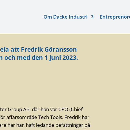
Om Dacke Industri
Om Dacke Industri
Entreprenöre
Entreprenör
ela att Fredrik Göransson
ån och med den 1 juni 2023.
er Group AB, där han var CPO (Chief
 för affärsområde Tech Tools. Fredrik har
igare har han haft ledande befattningar på