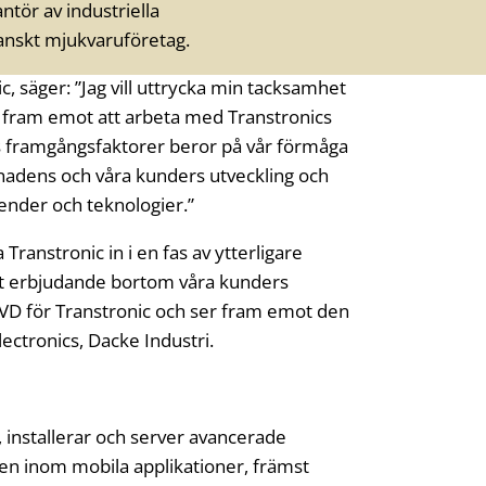
ntör av industriella
anskt mjukvaruföretag.
c, säger: ”Jag vill uttrycka min tacksamhet
er fram emot att arbeta med Transtronics
ets framgångsfaktorer beror på vår förmåga
nadens och våra kunders utveckling och
ender och teknologier.”
Transtronic in i en fas av ytterligare
årt erbjudande bortom våra kunders
 VD för Transtronic och ser fram emot den
ectronics, Dacke Industri.
, installerar och server avancerade
en inom mobila applikationer, främst